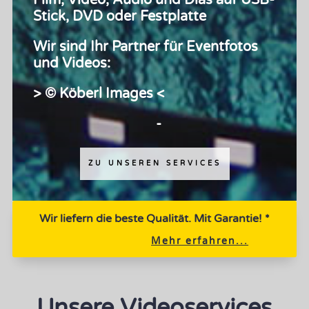
Film, Video, Audio und Dias auf USB-
Stick, DVD oder Festplatte
Wir sind Ihr Partner für Eventfotos
und Videos:
> © Köberl Images <
-
ZU UNSEREN SERVICES
Wir liefern die beste Qualität. Mit Garantie! *
Mehr erfahren...
Unsere Videoservices