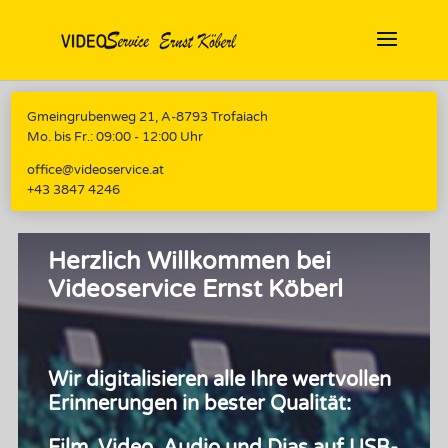
Gmeingrubenweg 21, A-8793 Trofaiach
Mo. bis Fr.: 09:00 - 12:00 Uhr
office@videoservice.at
+43 3847 4246
Herzlich Willkommen bei
Videoservice Ernst Köberl
Wir digitalisieren alle Ihre wertvollen
Erinnerungen in bester Qualität: